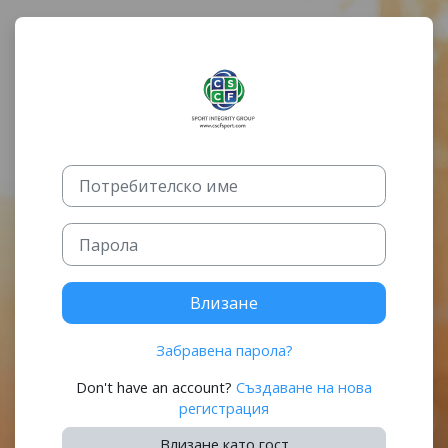
Прескочи на основното съдържание
Влезте в CSCF 
Преминаване към създаване на нова регистрация
Потребителско име
Парола
Влизане
Забравена парола?
Don't have an account?
Създаване на нова
регистрация
Влизане като гост